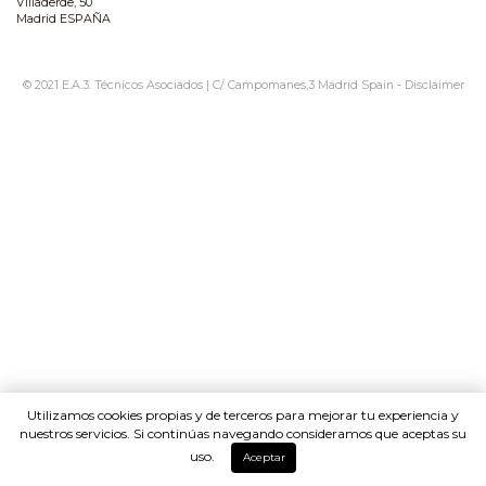
Villaderde, 50
Madrid ESPAÑA
© 2021 E.A.3. Técnicos Asociados | C/ Campomanes,3 Madrid Spain -
Disclaimer
Utilizamos cookies propias y de terceros para mejorar tu experiencia y
nuestros servicios. Si continúas navegando consideramos que aceptas su
uso.
Aceptar