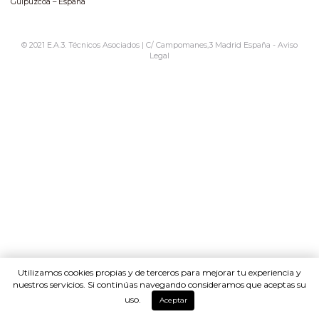
Guipúzcoa – España
© 2021 E.A.3. Técnicos Asociados | C/ Campomanes,3 Madrid España -
Aviso
Legal
Utilizamos cookies propias y de terceros para mejorar tu experiencia y
nuestros servicios. Si continúas navegando consideramos que aceptas su
uso.
Aceptar