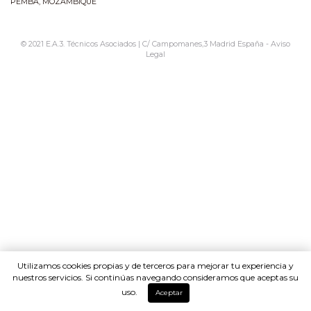
PEMBA, MOZAMBIQUE
© 2021 E.A.3. Técnicos Asociados | C/ Campomanes,3 Madrid España -
Aviso
Legal
Utilizamos cookies propias y de terceros para mejorar tu experiencia y
nuestros servicios. Si continúas navegando consideramos que aceptas su
uso.
Aceptar