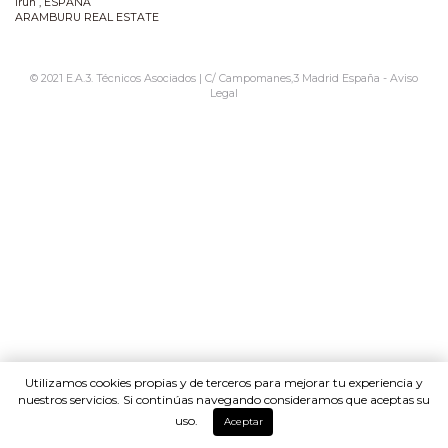
Irún , ESPAÑA
ARAMBURU REAL ESTATE
© 2021 E.A.3. Técnicos Asociados | C/ Campomanes,3 Madrid España -
Aviso
Legal
Utilizamos cookies propias y de terceros para mejorar tu experiencia y
nuestros servicios. Si continúas navegando consideramos que aceptas su
uso.
Aceptar